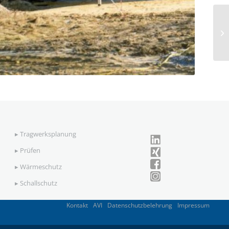
▸
Tragwerksplanung
▸
Prüfen
▸
Wärmeschutz
▸
Schallschutz
Kontakt
AVI
Datenschutzbelehrung
Impressum