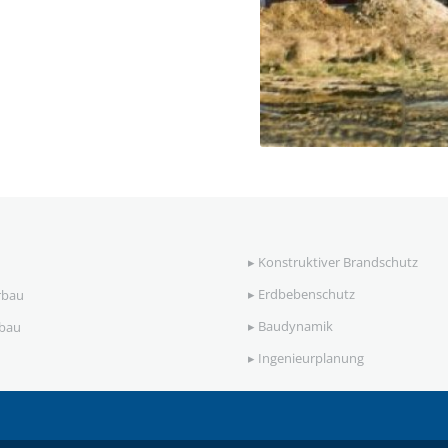
▸
Konstruktiver Brandschutz
▸
Erdbebenschutz
rbau
▸
Baudynamik
ebau
▸
Ingenieurplanung