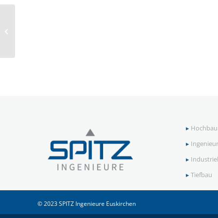
Deponiegas-
Motorenkraftwerk,
Mechernich
▸
Hochbau
▸
Ingenieu
▸
Industri
▸
Tiefbau
© 2023 SPITZ Ingenieure Euskirchen