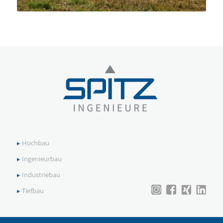
▸
Hochbau
▸
Ingenieurbau
▸
Industriebau
▸
Tiefbau