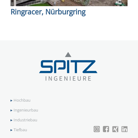
Ringracer, Nürburgring
▸
Hochbau
▸
Ingenieurbau
▸
Industriebau
▸
Tiefbau