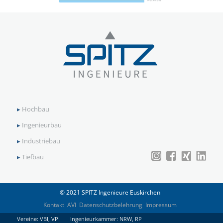
▸
Hochbau
▸
Ingenieurbau
▸
Industriebau
▸
Tiefbau
© 2021 SPITZ Ingenieure Euskirchen
Kontakt
AVI
Datenschutzbelehrung
Impressum
Vereine: VBI, VPI Ingenieurkammer: NRW, RP