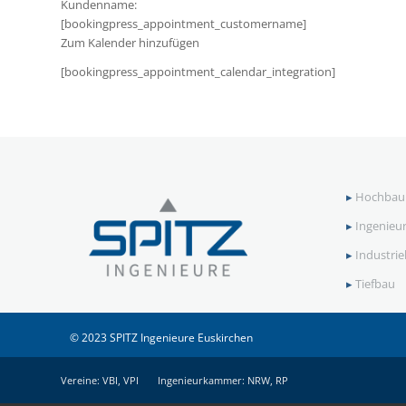
Kundenname:
[bookingpress_appointment_customername]
Zum Kalender hinzufügen
[bookingpress_appointment_calendar_integration]
▸
Hochbau
▸
Ingenieu
▸
Industri
▸
Tiefbau
© 2023 SPITZ Ingenieure Euskirchen
Vereine: VBI, VPI Ingenieurkammer: NRW, RP