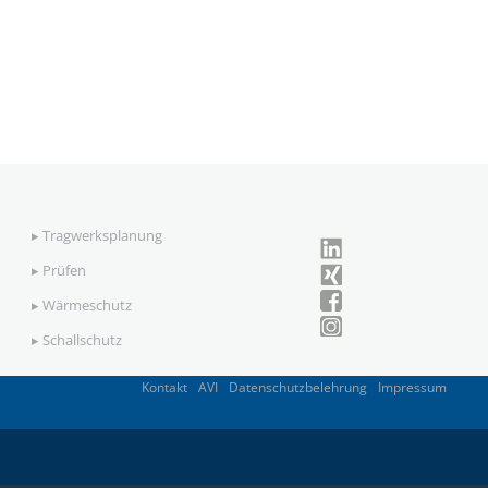
▸
Tragwerksplanung
▸
Prüfen
▸
Wärmeschutz
▸
Schallschutz
Kontakt
AVI
Datenschutzbelehrung
Impressum