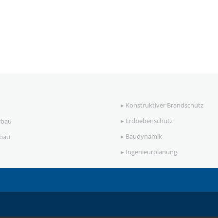
▸
Konstruktiver Brandschutz
▸
Erdbebenschutz
rbau
▸
Baudynamik
ebau
▸
Ingenieurplanung